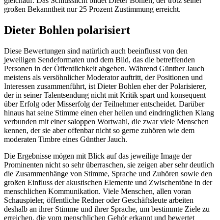
gleichauf. Das Schlusslicht bildet Dieter Bohlen, der trotz seiner
großen Bekanntheit nur 25 Prozent Zustimmung erreicht.
Dieter Bohlen polarisiert
Diese Bewertungen sind natürlich auch beeinflusst von den
jeweiligen Sendeformaten und dem Bild, das die betreffenden
Personen in der Öffentlichkeit abgeben. Während Günther Jauch
meistens als versöhnlicher Moderator auftritt, der Positionen und
Interessen zusammenführt, ist Dieter Bohlen eher der Polarisierer,
der in seiner Talentsendung nicht mit Kritik spart und konsequent
über Erfolg oder Misserfolg der Teilnehmer entscheidet. Darüber
hinaus hat seine Stimme einen eher hellen und eindringlichen Klang
verbunden mit einer saloppen Wortwahl, die zwar viele Menschen
kennen, der sie aber offenbar nicht so gerne zuhören wie dem
moderaten Timbre eines Günther Jauch.
Die Ergebnisse mögen mit Blick auf das jeweilige Image der
Prominenten nicht so sehr überraschen, sie zeigen aber sehr deutlich
die Zusammenhänge von Stimme, Sprache und Zuhören sowie den
großen Einfluss der akustischen Elemente und Zwischentöne in der
menschlichen Kommunikation. Viele Menschen, allen voran
Schauspieler, öffentliche Redner oder Geschäftsleute arbeiten
deshalb an ihrer Stimme und ihrer Sprache, um bestimmte Ziele zu
erreichen, die vom menschlichen Gehör erkannt und bewertet