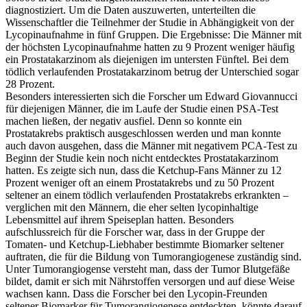
diagnostiziert. Um die Daten auszuwerten, unterteilten die
Wissenschaftler die Teilnehmer der Studie in Abhängigkeit von der
Lycopinaufnahme in fünf Gruppen. Die Ergebnisse: Die Männer mit
der höchsten Lycopinaufnahme hatten zu 9 Prozent weniger häufig
ein Prostatakarzinom als diejenigen im untersten Fünftel. Bei dem
tödlich verlaufenden Prostatakarzinom betrug der Unterschied sogar
28 Prozent.
Besonders interessierten sich die Forscher um Edward Giovannucci
für diejenigen Männer, die im Laufe der Studie einen PSA-Test
machen ließen, der negativ ausfiel. Denn so konnte ein
Prostatakrebs praktisch ausgeschlossen werden und man konnte
auch davon ausgehen, dass die Männer mit negativem PCA-Test zu
Beginn der Studie kein noch nicht entdecktes Prostatakarzinom
hatten. Es zeigte sich nun, dass die Ketchup-Fans Männer zu 12
Prozent weniger oft an einem Prostatakrebs und zu 50 Prozent
seltener an einem tödlich verlaufenden Prostatakrebs erkrankten –
verglichen mit den Männern, die eher selten lycopinhaltige
Lebensmittel auf ihrem Speiseplan hatten. Besonders
aufschlussreich für die Forscher war, dass in der Gruppe der
Tomaten- und Ketchup-Liebhaber bestimmte Biomarker seltener
auftraten, die für die Bildung von Tumorangiogenese zuständig sind.
Unter Tumorangiogense versteht man, dass der Tumor Blutgefäße
bildet, damit er sich mit Nährstoffen versorgen und auf diese Weise
wachsen kann. Dass die Forscher bei den Lycopin-Freunden
seltener Biomarker für Tumorangiogenese entdeckten, könnte darauf