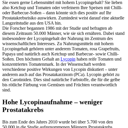
Sie essen gerne Lebensmittel mit hohem Lycopingehalt? Sie lieben
also Ketchup und Tomaten oder verfeinern Ihre Speisen mit Chilli-
oder Barbecue-Soßen – dann könnte sich dies positiv auf Ihr
Prostatakrebsrisiko auswirken. Zumindest weist darauf eine aktuelle
Langzeitstudie aus den USA hin.
Die Forscher begannen 1986 mit der Studie und befragten ab
diesem Zeitraum 50.000 Männer, wie sie sich ernähren. Dabei stand
insbesondere der Lycopingehalt der Nahrung im Zentrum des
wissenschaftlichen Interesses. Zu Nahrungsmitteln mit hohem
Lycopingehalt gehören unter anderem Tomaten, rosa Grapefruits,
Papaya und natürlich auch Ketchup und Barbecue- sowie Chilli-
Soßen. Den höchsten Gehalt an
Lycopin
haben reife Tomaten und
konzentriertes Tomatenmark. In der Wissenschaft werden
verschiedene positive Wirkungen von Lycopin diskutiert – unter
anderem auch auf das Prosatakarzinom (PCa). Lycopin gehört zu
den Carotiniden. Dies sind natürliche Farbstoffe, die für die gelbe
bis rötliche Färbung von Gemüsen und Früchten verantwortlich
sind.
Hohe Lycopinaufnahme – weniger
Prostatakrebs
Bis zum Ende des Jahres 2010 wurde bei über 5.700 von den
50.000 in die Studie aufgenommenen Männern Prostatakrebs