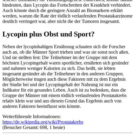
hindeuten, dass Lycopin das Fortschreiten der Krankheit verhindert.
Auch könnte durch die geringere Anzahl an Biomarkern erklärt
werden, warum die Rate der tödlich verlaufenden Prostatakarzinome
deutlich verringert war, aber nicht die der Tumoren insgesamt.
Lycopin plus Obst und Sport?
Neben der lycopinhaltigen Ernährung schauten sich die Forscher
auch an, ob die Männer Sport trieben und was sie sonst noch aßen.
Und sie stellten fest: Die Teilnehmer im der Gruppe mit dem
höchsten Lycopingehalt waren sportlicher, ernährten sich gesünder
und nahmen weniger Kalorien zu sich. Das heißt, sie lebten
insgesamt gesünder als die Teilnehmer in den anderen Gruppen.
Möglicherweise trugen auch diese Faktoren mit zu dem Ergebnis
der Studie bei und der Lycopingehalt der Nahrung ist nur ein
Indikator für ein gesundes Leben. Auch ist zu bedenken, dass die
Gruppe der Männer mit einem tödlich verlaufenden Prostatakrebs
relativ klein war und aus diesem Grund das Ergebnis auch von
anderen Faktoren beeinflusst sein könnte.
Weiterführende Informationen:
https://de.wikipedia.org/wiki/Prostatakrebs
(Besucher Gesamt: 698, 1 heute)