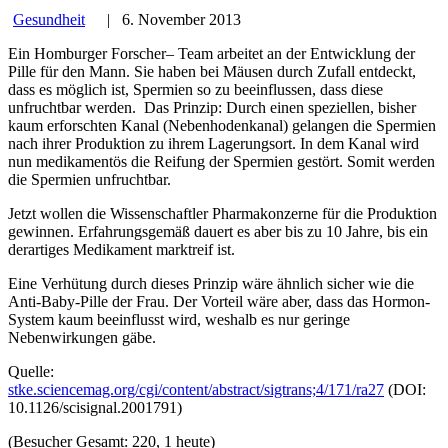
Gesundheit
|
6. November 2013
Ein Homburger Forscher– Team arbeitet an der Entwicklung der
Pille für den Mann. Sie haben bei Mäusen durch Zufall entdeckt,
dass es möglich ist, Spermien so zu beeinflussen, dass diese
unfruchtbar werden. Das Prinzip: Durch einen speziellen, bisher
kaum erforschten Kanal (Nebenhodenkanal) gelangen die Spermien
nach ihrer Produktion zu ihrem Lagerungsort. In dem Kanal wird
nun medikamentös die Reifung der Spermien gestört. Somit werden
die Spermien unfruchtbar.
Jetzt wollen die Wissenschaftler Pharmakonzerne für die Produktion
gewinnen. Erfahrungsgemäß dauert es aber bis zu 10 Jahre, bis ein
derartiges Medikament marktreif ist.
Eine Verhütung durch dieses Prinzip wäre ähnlich sicher wie die
Anti-Baby-Pille der Frau. Der Vorteil wäre aber, dass das Hormon-
System kaum beeinflusst wird, weshalb es nur geringe
Nebenwirkungen gäbe.
Quelle:
stke.sciencemag.org/cgi/content/abstract/sigtrans;4/171/ra27
(DOI:
10.1126/scisignal.2001791)
(Besucher Gesamt: 220, 1 heute)