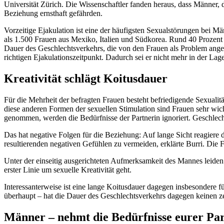
Universität Zürich. Die Wissenschaftler fanden heraus, dass Männer, di
Beziehung ernsthaft gefährden.
Vorzeitige Ejakulation ist eine der häufigsten Sexualstörungen bei M
als 1.500 Frauen aus Mexiko, Italien und Südkorea. Rund 40 Prozent g
Dauer des Geschlechtsverkehrs, die von den Frauen als Problem anges
richtigen Ejakulationszeitpunkt. Dadurch sei er nicht mehr in der Lag
Kreativität schlägt Koitusdauer
Für die Mehrheit der befragten Frauen besteht befriedigende Sexualit
diese anderen Formen der sexuellen Stimulation sind Frauen sehr wich
genommen, werden die Bedürfnisse der Partnerin ignoriert. Geschlec
Das hat negative Folgen für die Beziehung: Auf lange Sicht reagiere 
resultierenden negativen Gefühlen zu vermeiden, erklärte Burri. Die Fr
Unter der einseitig ausgerichteten Aufmerksamkeit des Mannes leiden 
erster Linie um sexuelle Kreativität geht.
Interessanterweise ist eine lange Koitusdauer dagegen insbesondere
überhaupt – hat die Dauer des Geschlechtsverkehrs dagegen keinen zent
Männer – nehmt die Bedürfnisse eurer Par