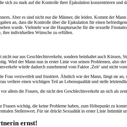
e sich zu stark auf die Kontrolle ihrer Ejakulation konzentrieren und d
ännern. Aber es sind nicht nur die Männer, die leiden. Kommt der Mann 
aben an, dass die Kontrolle über die Ejakulation für einen befriedigen
ehen wurde. Vielmehr war die Hauptursache für die sexuelle Frustatio
e, ihre individuellen Wünsche zu erfüllen.
ät nicht nur aus Geschlechtsverkehr, sondern beinhaltet auch Küssen, 
tig. Wird der Mann nun in erster Linie von seinen Problemen, also der
htsverkehr würde dadurch zunehmend vom Faktor ‚Zeit‘ und nicht vom G
die Frau verzweifelt und frustriert. Ähnlich wie der Mann, fängt sie a
au verliere einen wichtigen Teil an Lebensqualität und stelle letztendl
vor allem die Frauen, die nicht den Geschlechtsverkehr an sich als zen
 für Frauen wichtig, die keine Probleme haben, zum Höhepunkt zu komm
ralen Stellenwert. Für sie drückt Sexualität in erster Linie Intimität 
tnerin ernst!