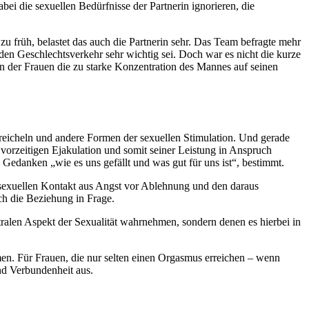
abei die sexuellen Bedürfnisse der Partnerin ignorieren, die
zu früh, belastet das auch die Partnerin sehr. Das Team befragte mehr
den Geschlechtsverkehr sehr wichtig sei. Doch war es nicht die kurze
n der Frauen die zu starke Konzentration des Mannes auf seinen
Streicheln und andere Formen der sexuellen Stimulation. Und gerade
 vorzeitigen Ejakulation und somit seiner Leistung in Anspruch
edanken „wie es uns gefällt und was gut für uns ist“, bestimmt.
n, sexuellen Kontakt aus Angst vor Ablehnung und den daraus
ich die Beziehung in Frage.
tralen Aspekt der Sexualität wahrnehmen, sondern denen es hierbei in
en. Für Frauen, die nur selten einen Orgasmus erreichen – wenn
und Verbundenheit aus.