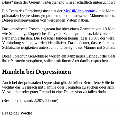
Blues“ nach der Geburt weitestgehend wissenschaftlich untersucht wor
Ein Team des Forschungsinstituts der
McGill-Universität
sklinik Mont
pränatalen Depressionssymptomen unter kanadischen Männern untersuc
Depressionsprävention von werdenden Vätern haben.
Das kanadische Forschungsteam hat über einen Zeitraum von 18 Mon
wie Stimmung, körperliche Tätigkeit, Schlafqualität, soziale Unterst
Partnerin erfassten. Die Forscher fanden heraus, dass 13.3% der we
Verbindung stehen, wurden identifiziert. Das bedeutet, dass es ber
Schlafschwierigkeiten untersucht und belegt, dass Männer mit Schla
Diese Forschungsergebnisse werfen ein ganz neues Licht auf die Ge
ihrer Partnerin verspüren, sollten mit ihrem Arzt darüber sprechen.
Handeln bei Depressionen
Auch bei der pränatalen Depression gilt: Je früher Betroffene Hilfe i
wichtig das Gespräch mit Familie oder Freunden zu suchen oder sich 
Verwandter oder guter Freund in eine Depression zu fallen droht.
(Besucher Gesamt: 2.207, 1 heute)
Frage der Woche