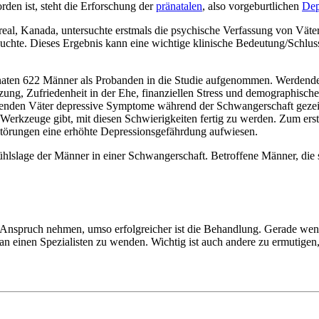
den ist, steht die Erforschung der
pränatalen
, also vorgeburtlichen
Dep
real, Kanada, untersuchte erstmals die psychische Verfassung von Väter
hte. Dieses Ergebnis kann eine wichtige klinische Bedeutung/Schluss
aten 622 Männer als Probanden in die Studie aufgenommen. Werdende V
ützung, Zufriedenheit in der Ehe, finanziellen Stress und demographisc
rdenden Väter depressive Symptome während der Schwangerschaft gezeig
eits Werkzeuge gibt, mit diesen Schwierigkeiten fertig zu werden. Zu
fstörungen eine erhöhte Depressionsgefährdung aufwiesen.
fühlslage der Männer in einer Schwangerschaft. Betroffene Männer, d
n Anspruch nehmen, umso erfolgreicher ist die Behandlung. Gerade wenn 
an einen Spezialisten zu wenden. Wichtig ist auch andere zu ermutige