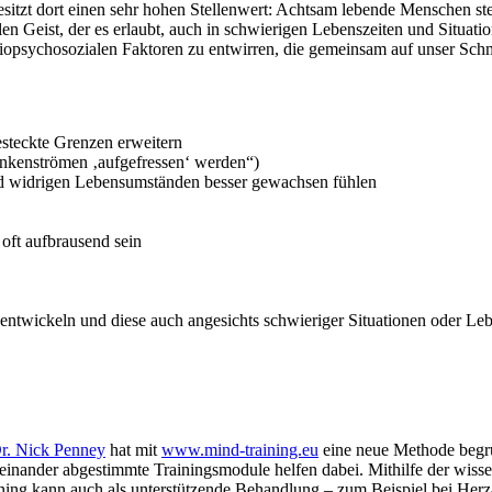
tzt dort einen sehr hohen Stellenwert: Achtsam lebende Menschen stel
len Geist, der es erlaubt, auch in schwierigen Lebenszeiten und Situati
 biopsychosozialen Faktoren zu entwirren, die gemeinsam auf unser Sch
steckte Grenzen erweitern
ankenströmen ‚aufgefressen‘ werden“)
und widrigen Lebensumständen besser gewachsen fühlen
 oft aufbrausend sein
 entwickeln und diese auch angesichts schwieriger Situationen oder Le
r. Nick Penney
hat mit
www.mind-training.eu
eine neue Methode begrü
inander abgestimmte Trainingsmodule helfen dabei. Mithilfe der wissen
ning kann auch als unterstützende Behandlung – zum Beispiel bei Her