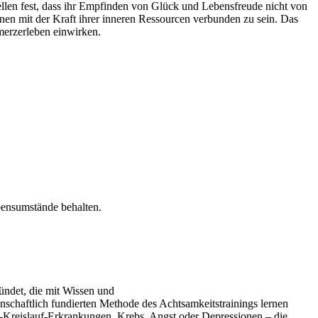
len fest, dass ihr Empfinden von Glück und Lebensfreude nicht von
onen mit der Kraft ihrer inneren Ressourcen verbunden zu sein. Das
merzerleben einwirken.
bensumstände behalten.
ndet, die mit Wissen und
schaftlich fundierten Methode des Achtsamkeitstrainings lernen
z-Kreislauf-Erkrankungen, Krebs, Angst oder Depressionen – die