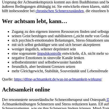
Ursprung der Achtsamkeitspraxis kommt aus dem Buddhismus und besi
äußeren Bedingungen abhängig ist. Sie entwickeln einen klaren, stabi
hilft insbesondere bei
chronischen Schmerzzuständen
, die einzelnen
Wer achtsam lebt, kann…
Zugang zu den eigenen inneren Ressourcen finden und selbstge
seinen Geist beruhigen und stabilisieren („nicht mehr von Ged
sich psychisch-emotionalen Belastungen, Stress-Situationen 
mit sich selbst geduldiger sein und sich besser akzeptieren
weniger ängstlich, seltener deprimiert sein
eine sogenannte
Impulskontrolle
entwickeln, d.h. nicht mehr so
negative Emotionen in sinnvolle Kanäle lenken
selbstbestimmter und selbstbewusster handeln
freundlich, aber bestimmt Grenzen setzen
mehr Gleichgewicht, Stabilität, Souveränität und Lebensfreude
Quelle:
https://dfme-achtsamkeit.de/was-ist-achtsamkeit-wirkung/
Achtsamkeit online
Der renommierte neuseeländische Schmerztherapeut und Osteopath
D
Achtsamkeitsübungen Schmerzen und Stress reduzieren kann. Elf aufe
Schmerzpatienten, wie sie ihre Schmerzen lindern können. Mind-Trai