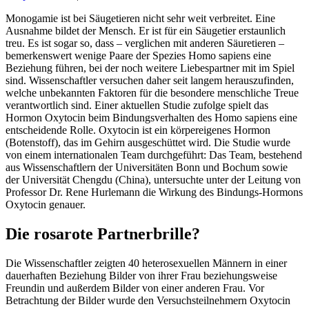
Monogamie ist bei Säugetieren nicht sehr weit verbreitet. Eine
Ausnahme bildet der Mensch. Er ist für ein Säugetier erstaunlich
treu. Es ist sogar so, dass – verglichen mit anderen Säuretieren –
bemerkenswert wenige Paare der Spezies Homo sapiens eine
Beziehung führen, bei der noch weitere Liebespartner mit im Spiel
sind. Wissenschaftler versuchen daher seit langem herauszufinden,
welche unbekannten Faktoren für die besondere menschliche Treue
verantwortlich sind. Einer aktuellen Studie zufolge spielt das
Hormon Oxytocin beim Bindungsverhalten des Homo sapiens eine
entscheidende Rolle. Oxytocin ist ein körpereigenes Hormon
(Botenstoff), das im Gehirn ausgeschüttet wird. Die Studie wurde
von einem internationalen Team durchgeführt: Das Team, bestehend
aus Wissenschaftlern der Universitäten Bonn und Bochum sowie
der Universität Chengdu (China), untersuchte unter der Leitung von
Professor Dr. Rene Hurlemann die Wirkung des Bindungs-Hormons
Oxytocin genauer.
Die rosarote Partnerbrille?
Die Wissenschaftler zeigten 40 heterosexuellen Männern in einer
dauerhaften Beziehung Bilder von ihrer Frau beziehungsweise
Freundin und außerdem Bilder von einer anderen Frau. Vor
Betrachtung der Bilder wurde den Versuchsteilnehmern Oxytocin