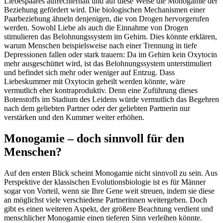
Liebespaares aufrechterhält und auf diese Weise die Monogamie der
Beziehung gefördert wird. Die biologischen Mechanismen einer
Paarbeziehung ähneln denjenigen, die von Drogen hervorgerufen
werden. Sowohl Liebe als auch die Einnahme von Drogen
stimulieren das Belohnungssystem im Gehirn. Dies könnte erklären,
warum Menschen beispielsweise nach einer Trennung in tiefe
Depressionen fallen oder stark trauern: Da im Gehirn kein Oxytocin
mehr ausgeschüttet wird, ist das Belohnungssystem unterstimuliert
und befindet sich mehr oder weniger auf Entzug. Dass
Liebeskummer mit Oxytocin geheilt werden könnte, wäre
vermutlich eher kontraproduktiv. Denn eine Zuführung dieses
Botenstoffs im Stadium des Leidens würde vermutlich das Begehren
nach dem geliebten Partner oder der geliebten Partnerin nur
verstärken und den Kummer weiter erhöhen.
Monogamie – doch sinnvoll für den
Menschen?
Auf den ersten Blick scheint Monogamie nicht sinnvoll zu sein. Aus
Perspektive der klassischen Evolutionsbiologie ist es für Männer
sogar von Vorteil, wenn sie Ihre Gene weit streuen, indem sie diese
an möglichst viele verschiedene Partnerinnen weitergeben. Doch
gibt es einen weiteren Aspekt, der größere Beachtung verdient und
menschlicher Monogamie einen tieferen Sinn verleihen könnte.