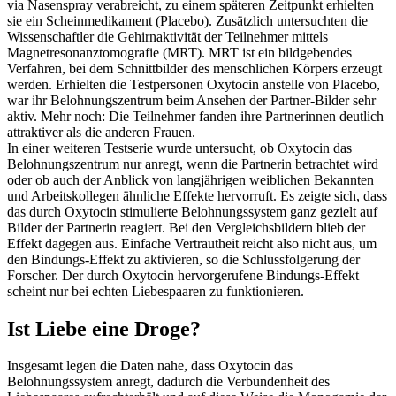
via Nasenspray verabreicht, zu einem späteren Zeitpunkt erhielten
sie ein Scheinmedikament (Placebo). Zusätzlich untersuchten die
Wissenschaftler die Gehirnaktivität der Teilnehmer mittels
Magnetresonanztomografie (MRT). MRT ist ein bildgebendes
Verfahren, bei dem Schnittbilder des menschlichen Körpers erzeugt
werden. Erhielten die Testpersonen Oxytocin anstelle von Placebo,
war ihr Belohnungszentrum beim Ansehen der Partner-Bilder sehr
aktiv. Mehr noch: Die Teilnehmer fanden ihre Partnerinnen deutlich
attraktiver als die anderen Frauen.
In einer weiteren Testserie wurde untersucht, ob Oxytocin das
Belohnungszentrum nur anregt, wenn die Partnerin betrachtet wird
oder ob auch der Anblick von langjährigen weiblichen Bekannten
und Arbeitskollegen ähnliche Effekte hervorruft. Es zeigte sich, dass
das durch Oxytocin stimulierte Belohnungssystem ganz gezielt auf
Bilder der Partnerin reagiert. Bei den Vergleichsbildern blieb der
Effekt dagegen aus. Einfache Vertrautheit reicht also nicht aus, um
den Bindungs-Effekt zu aktivieren, so die Schlussfolgerung der
Forscher. Der durch Oxytocin hervorgerufene Bindungs-Effekt
scheint nur bei echten Liebespaaren zu funktionieren.
Ist Liebe eine Droge?
Insgesamt legen die Daten nahe, dass Oxytocin das
Belohnungssystem anregt, dadurch die Verbundenheit des