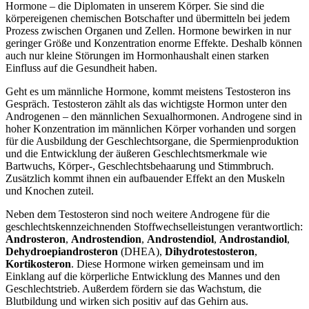
Hormone – die Diplomaten in unserem Körper. Sie sind die
körpereigenen chemischen Botschafter und übermitteln bei jedem
Prozess zwischen Organen und Zellen. Hormone bewirken in nur
geringer Größe und Konzentration enorme Effekte. Deshalb können
auch nur kleine Störungen im Hormonhaushalt einen starken
Einfluss auf die Gesundheit haben.
Geht es um männliche Hormone, kommt meistens Testosteron ins
Gespräch. Testosteron zählt als das wichtigste Hormon unter den
Androgenen – den männlichen Sexualhormonen. Androgene sind in
hoher Konzentration im männlichen Körper vorhanden und sorgen
für die Ausbildung der Geschlechtsorgane, die Spermienproduktion
und die Entwicklung der äußeren Geschlechtsmerkmale wie
Bartwuchs, Körper-, Geschlechtsbehaarung und Stimmbruch.
Zusätzlich kommt ihnen ein aufbauender Effekt an den Muskeln
und Knochen zuteil.
Neben dem Testosteron sind noch weitere Androgene für die
geschlechtskennzeichnenden Stoffwechselleistungen verantwortlich:
Androsteron
,
Androstendion
,
Androstendiol
,
Androstandiol
,
Dehydroepiandrosteron
(DHEA),
Dihydrotestosteron
,
Kortikosteron
. Diese Hormone wirken gemeinsam und im
Einklang auf die körperliche Entwicklung des Mannes und den
Geschlechtstrieb. Außerdem fördern sie das Wachstum, die
Blutbildung und wirken sich positiv auf das Gehirn aus.